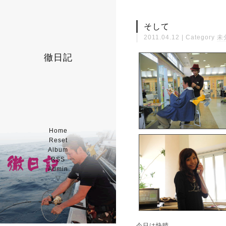
そして
2011.04.12 | Category
未
徹日記
Home
Reset
Album
RSS
Admin
▽
今日は快晴。