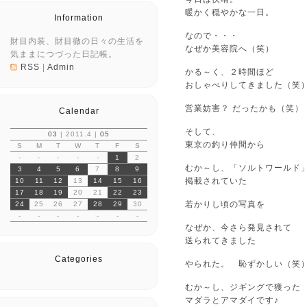
暖かく穏やかな一日。
Information
なので・・・
財目内装、財目徹の日々の生活を
なぜか美容院へ（笑）
気ままにつづった日記帳。
RSS
|
Admin
かる～く、２時間ほど
おしゃべりしてきました（笑
営業妨害？ だったかも（笑）
Calendar
そして、
03
| 2011.4 |
05
東京の釣り仲間から
S
M
T
W
T
F
S
-
-
-
-
-
1
2
むか～し、「ソルトワールド
3
4
5
6
7
8
9
掲載されていた
10
11
12
13
14
15
16
17
18
19
20
21
22
23
若かりし頃の写真を
24
25
26
27
28
29
30
-
-
-
-
-
-
-
なぜか、今さら発見されて
送られてきました
Categories
やられた。 恥ずかしい（笑
むか～し、ジギングで獲った
マダラとアマダイです♪