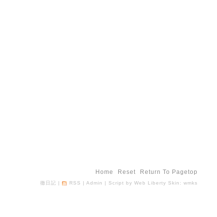
Home
Reset
Return To Pagetop
徹日記
|
RSS
|
Admin
| Script by
Web Liberty
Skin:
wmks