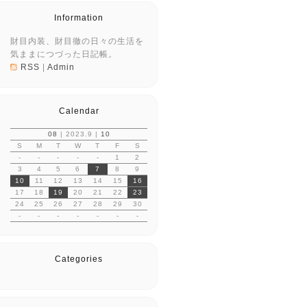
Information
財目内装、財目徹の日々の生活を
気ままにつづった日記帳。
RSS
|
Admin
Calendar
08
| 2023.9 |
10
S
M
T
W
T
F
S
-
-
-
-
-
1
2
3
4
5
6
7
8
9
10
11
12
13
14
15
16
17
18
19
20
21
22
23
24
25
26
27
28
29
30
-
-
-
-
-
-
-
Categories